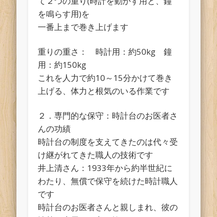
て２つの重り(時計を動かす用と、鐘
を鳴らす用)を
一番上まで巻き上げます
重りの重さ： 時計用：約50kg 鐘
用：約150kg
これを人力で約10～15分かけて巻き
上げる、体力と根気のいる作業です
２．専門的な保守：時計台のお医者さ
んの功績
時計台の制度を支えてきたのは代々受
け継がれてきた職人の技術です
井上清さん：1933年から約半世紀に
わたり、無償で保守を続けた時計職人
です
時計台のお医者さんと親しまれ、彼の