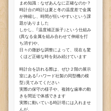
まめ知識：なぜあんなに正確なのか？
時計台の時計は夏と冬の温度差で金属
が伸縮し、時間が狂いやすいという課
題がありました
しかし、｢温度補正振子｣という仕組み
(異なる金属を組み合わせて伸縮を打
ち消す)や、
日々の微妙な調整によって、現在も驚
くほど正確な時を刻み続けています
時計台を訪れる際は、ぜひ２階の展示
室にある｢ハワード社製の同型機の模
型｣見てみてください
実際の保守の様子や、複雑な歯車の動
きを間近で体感できます
実際に動いている時計塔には入れませ
んが、