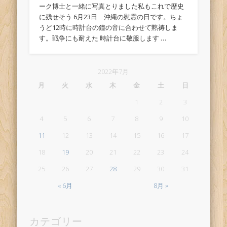
ーク博士と一緒に写真とりました私もこれで歴史
に残せそう 6月23日 沖縄の慰霊の日です。ちょ
うど12時に時計台の鐘の音に合わせて黙祷しま
す。戦争にも耐えた 時計台に敬服します …
2022年7月
月
火
水
木
金
土
日
1
2
3
4
5
6
7
8
9
10
11
12
13
14
15
16
17
18
19
20
21
22
23
24
25
26
27
28
29
30
31
« 6月
8月 »
カテゴリー