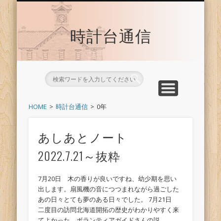
時計台サイトへ戻る
トップ
時計台通信
HOME
時計台通信
0年
あしあとノート
2022.7.21～抜粋
7月20日 木の香りが良いですね、幼少期を思い
出します。扇風機の音につつまれながら過ごした
あの日々とても夢のある日々でした。 7月21日
二度目の訪問北海道開拓の歴史がわかりやすく来
てよかった。ボランティアガイドさんの説 …