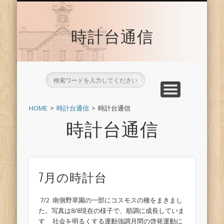
時計台サイトへ戻る
トップ
時計台通信
HOME
時計台通信
時計台通信
時計台通信
7月の時計台
7/2 南側野草園の一部にコスモスの種をまきまし
た。写真は8/8現在の様子で、順調に成長していま
す 社会を明るくする運動強調月間の啓発運動に