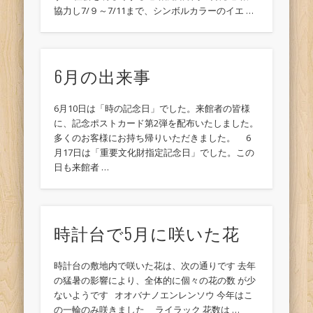
協力し7/９～7/11まで、シンボルカラーのイエ …
6月の出来事
6月10日は「時の記念日」でした。来館者の皆様
に、記念ポストカード第2弾を配布いたしました。
多くのお客様にお持ち帰りいただきました。 6
月17日は「重要文化財指定記念日」でした。この
日も来館者 …
時計台で5月に咲いた花
時計台の敷地内で咲いた花は、次の通りです 去年
の猛暑の影響により、全体的に個々の花の数 が少
ないようです オオバナノエンレンソウ 今年はこ
の一輪のみ咲きました ライラック 花数は …