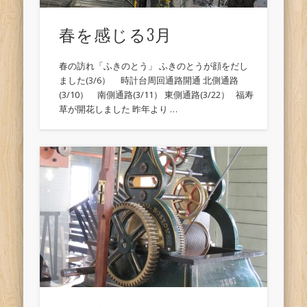
春を感じる3月
春の訪れ「ふきのとう」 ふきのとうが顔をだし
ました(3/6） 時計台周回通路開通 北側通路
(3/10） 南側通路(3/11） 東側通路(3/22） 福寿
草が開花しました 昨年より …