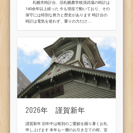
札幌市時計台、旧札幌農学校演武場の時計は
140余年以上経った 今も現役で動いており、その
保守には特別な努力と歴史があります 時計台の
時計は電気を使わず、重りの力だけ …
2026年 謹賀新年
謹賀新年 旧年中は格別のご愛顧を賜り暑くお礼
申し上げます 本年も一層のお引き立ての程、宜