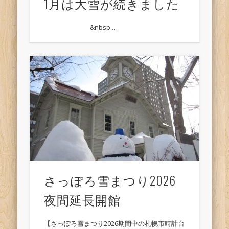
1月は大雪が続きました
&nbsp …
さっぽろ雪まつり2026
夜間延長開館
【さっぽろ雪まつり2026期間中の札幌市時計台