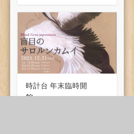
時計台 年末臨時開
館
ジルベスターコンサート
【時計台ジルベスターコンサート】
〇公演名 YEAR-END PE …