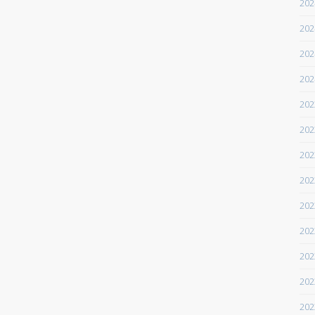
20
20
20
20
20
20
20
20
20
20
20
20
20