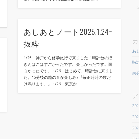
あしあとノート2025.1.24~
カ
抜粋
あ
1/25 神戸から修学旅行で来ました！時計台のぼ
時
きんばこはすごかったです。楽しかったです。面
白かったです。 1/26 はじめて、時計台に来まし
未
て
た。15分後の鐘の音が楽しみ♪『毎正時時の数だ
け鳴ります。』 1/26 東京か …
ア
20
20
20