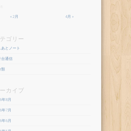
31
« 2月
4月 »
テゴリー
しあとノート
計台通信
分類
ーカイブ
26年8月
26年7月
26年6月