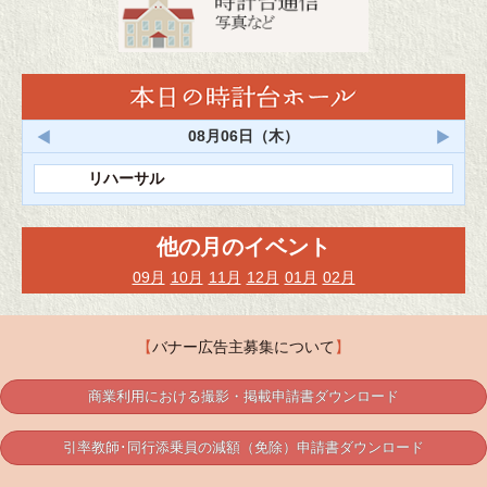
<
>
08月06日（木）
リハーサル
他の月のイベント
09月
10月
11月
12月
01月
02月
【
バナー広告主募集について
】
商業利用における撮影・掲載申請書ダウンロード
引率教師･同行添乗員の減額（免除）申請書ダウンロード