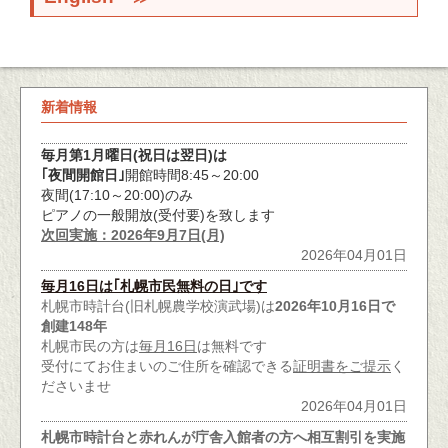
新着情報
毎月第1月曜日(祝日は翌日)は
｢夜間開館日｣
開館時間8:45～20:00
夜間(17:10～20:00)のみ
ピアノの一般開放(受付要)を致します
次回実施：2026年9月7日(月)
2026年04月01日
毎月16日は｢札幌市民無料の日｣です
札幌市時計台(旧札幌農学校演武場)は
2026年10月16日で
創建148年
札幌市民の方は
毎月16日
は無料です
受付にてお住まいのご住所を確認できる
証明書をご提示
く
ださいませ
2026年04月01日
札幌市時計台と赤れんが庁舎入館者の方へ相互割引を実施