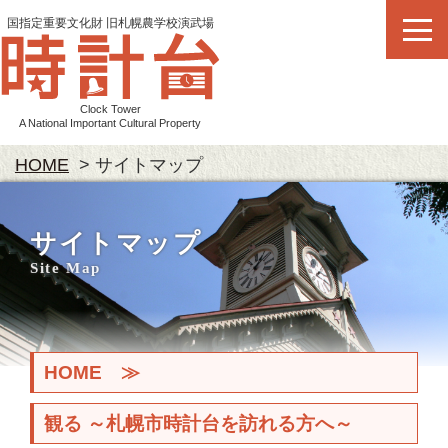
国指定重要文化財 旧札幌農学校演武場
札幌市時計台
Clock Tower
A National Important Cultural Property
HOME
サイトマップ
サイトマップ
Site Map
HOME ≫
観る ～札幌市時計台を訪れる方へ～