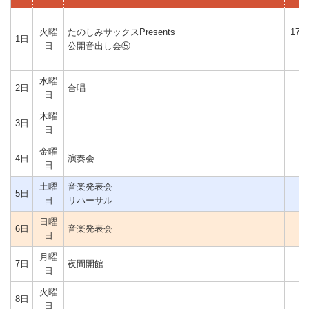
火曜
たのしみサックスPresents
17時
1日
日
公開音出し会⑤
分
水曜
2日
合唱
日
木曜
3日
日
金曜
4日
演奏会
日
土曜
音楽発表会
5日
日
リハーサル
日曜
6日
音楽発表会
日
月曜
7日
夜間開館
日
火曜
8日
日