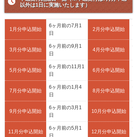
以外は1日に実施いたします）
6ヶ月前の7月1
6
1月分申込開始
2月分申込開始
日
日
6ヶ月前の9月1
6
3月分申込開始
4月分申込開始
日
日
6ヶ月前の11月1
6
5月分申込開始
6月分申込開始
日
日
6ヶ月前の1月4
6
7月分申込開始
8月分申込開始
日
日
6ヶ月前の3月1
6
9月分申込開始
10月分申込開始
日
日
6ヶ月前の5月1
6
11月分申込開始
12月分申込開始
日
日