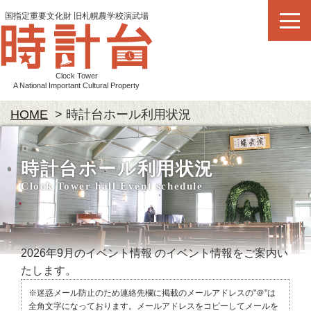
国指定重要文化財 旧札幌農学校演武場
札幌市時計台
Clock Tower
A National Important Cultural Property
HOME
時計台ホール利用状況
時計台ホール利用状況
Clock Tower hall Event schedule
2026年9月のイベント情報
のイベント情報をご案内い
たします。
※迷惑メール防止のため連絡先欄に掲載のメールアドレスの"＠"は
全角文字になっております。メールアドレスをコピーしてメールを