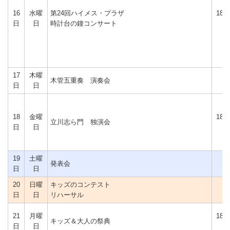
16
水曜
第24回ハイメス・プラザ
18時
日
日
時計台の鐘コンサート
分
17
木曜
木管五重奏 演奏会
日
日
18
金曜
18時
立川志ら門 独演会
日
日
分
19
土曜
発表会
日
日
20
日曜
キッズのコンテスト
日
日
リハーサル
21
月曜
18時
キッズ＆大人の祭典
日
日
分