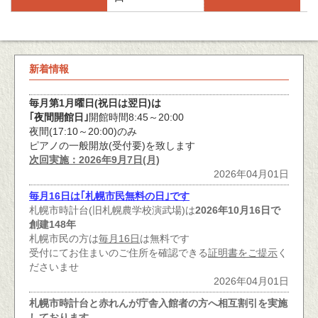
新着情報
毎月第1月曜日(祝日は翌日)は
｢夜間開館日｣
開館時間8:45～20:00
夜間(17:10～20:00)のみ
ピアノの一般開放(受付要)を致します
次回実施：2026年9月7日(月)
2026年04月01日
毎月16日は｢札幌市民無料の日｣です
札幌市時計台(旧札幌農学校演武場)は
2026年10月16日で
創建148年
札幌市民の方は
毎月16日
は無料です
受付にてお住まいのご住所を確認できる
証明書をご提示
く
ださいませ
2026年04月01日
札幌市時計台と赤れんが庁舎入館者の方へ相互割引を実施
しております