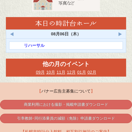
<
>
08月06日（木）
リハーサル
他の月のイベント
09月
10月
11月
12月
01月
02月
【
バナー広告主募集について
】
商業利用における撮影・掲載申請書ダウンロード
引率教師･同行添乗員の減額（免除）申請書ダウンロード
【札幌市時計台入館料 相互割引施設のご案内】