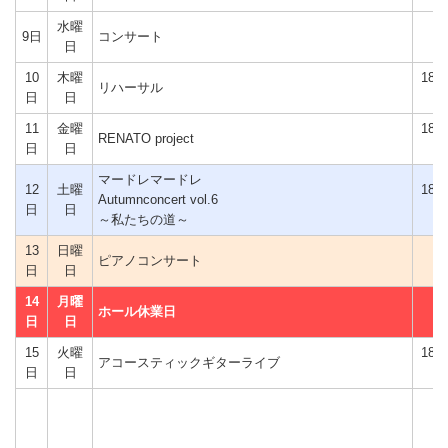
水曜
9日
コンサート
日
10
木曜
18時
リハーサル
日
日
分
11
金曜
18時
RENATO project
日
日
分
マードレマードレ
12
土曜
18時
Autumnconcert vol.6
日
日
分
～私たちの道～
13
日曜
ピアノコンサート
日
日
14
月曜
ホール休業日
日
日
15
火曜
18時
アコースティックギターライブ
日
日
分