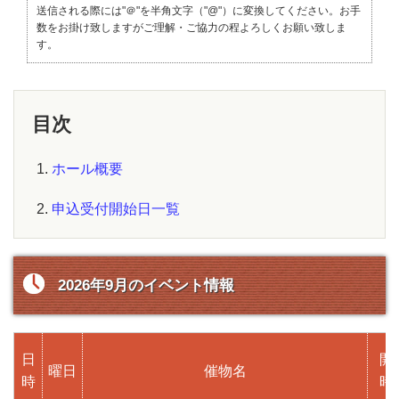
送信される際には"＠"を半角文字（"@"）に変換してください。お手
数をお掛け致しますがご理解・ご協力の程よろしくお願い致しま
す。
目次
ホール概要
申込受付開始日一覧
2026年9月のイベント情報
日
開
曜日
催物名
時
時