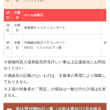
日
日
アンサンブル
分
28
月曜
ホール休業日
日
日
29
火曜
保護猫チャリティコンサート
日
日
30
水曜
中嶋健太郎月イチコンサート
18時
日
日
Vol.51 リストのピアノ曲
分
※催物内容入場券販売所等詳しい事は上記連絡先にお問合
せください。
※連絡先の記載のないものは、主催者の希望により掲載し
ておりません。
※入場の対象者が「限定」の場合は一般の方の入場は出来
ません。
申込受付開始日一覧（※申込受付は7月分申込