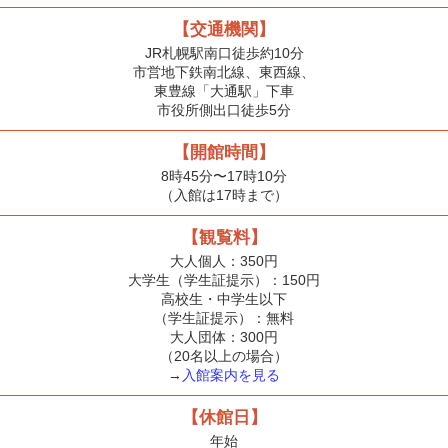
【交通機関】
JR札幌駅南口徒歩約10分
市営地下鉄南北線、東西線、
東豊線「大通駅」下車
市役所側出口徒歩5分
【開館時間】
8時45分〜17時10分
（入館は17時まで）
【観覧料】
大人個人：350円
大学生（学生証提示）：150円
高校生・中学生以下
（学生証提示）：無料
大人団体：300円
（20名以上の場合）
→
入館案内を見る
【休館日】
年始