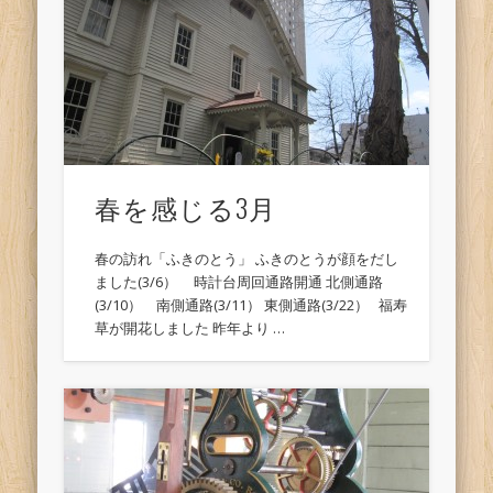
春を感じる3月
春の訪れ「ふきのとう」 ふきのとうが顔をだし
ました(3/6） 時計台周回通路開通 北側通路
(3/10） 南側通路(3/11） 東側通路(3/22） 福寿
草が開花しました 昨年より …