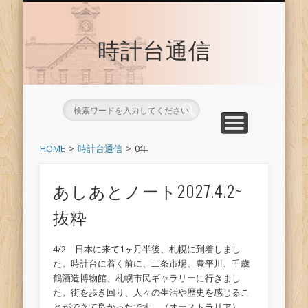
時計台サイトへ戻る
トップ
時計台通信
HOME
時計台通信
0年
あしあとノート2027.4.2~
抜粋
4/2 日本に来て1ヶ月半後、札幌に到着しまし
た。時計台に着く前に、二条市場、豊平川、千歳
鶴酒造博物館、札幌市民ギャラリーに行きまし
た。街を歩き回り、人々の生活や歴史を感じるこ
とができて良かったです。（オーストラリア） …