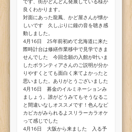
です、街がどんどん発展している様が
良くわかります。
対面にあった龍鳳、かど屋さんが懐か
しいです 久しぶりに鐘の音を聴き感
動しました。
4月16日 25年前初めて北海道に来た
際時計台は修繕作業移中で見学できま
せんでした 今回念願の入館が叶いま
したボランティアさんのご説明が分か
りやすくとても面白く来てよかったと
思いました。ありがとうございました
4月16日 募金のイルミネーションみ
ましょう。誰がどうみてもそうなるこ
と間違いなしオススメです！色んなピ
カピカがみられるよスリラーカラオケ
って感じでした
4月16日 大阪から来ました 入る予